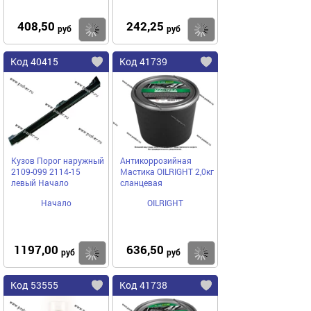
408,50
242,25
Купить
Купить
руб
руб
Код 40415
Код 41739
Кузов Порог наружный
Антикоррозийная
2109-099 2114-15
Мастика ОILRIGHT 2,0кг
левый Начало
сланцевая
Начало
OILRIGHT
1197,00
636,50
Купить
Купить
руб
руб
Код 53555
Код 41738