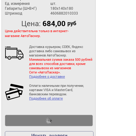
Ед. измерения
шт.
Габариты (Ш×В×Г)
180x140x180
Штрихкод
4606882010333
Цена:
684,00
руб
Цена действительна только в интернет-
магазине АвтоПаскер.
Доставка курьером, CDEK, Яндекс
доставка либо самовывоз из
магазинов АвтоПаскер.
Минимальная сумма заказа 500 рублей
для всех способов доставки, кроме
самовывоза из магазинов
Сети «АвтоПаскер».
Подробнее о доставке
Оплата наличными при получении,
картами VISA и MasterCard,
банковским переводом.
Подробнее об оплате
Искать аналоги