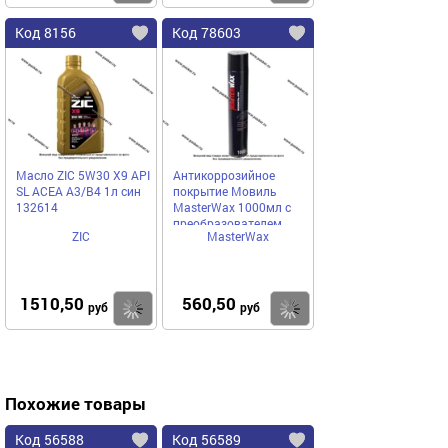
Код 8156
Код 78603
Масло ZIC 5W30 X9 API
Антикоррозийное
SL ACEA A3/B4 1л син
покрытие Мовиль
132614
MasterWax 1000мл с
преобразователем
ZIC
MasterWax
ржавчины аэрозоль
1510,50
560,50
Купить
Купить
руб
руб
Похожие товары
Код 56588
Код 56589