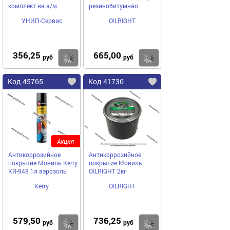
комплект на а/м
резинобитумная
УНИП-Сервис
OILRIGHT
356,25
665,00
Купить
Купить
руб
руб
Код 45765
Код 41736
Акция
Антикоррозийное
Антикоррозийное
покрытие Мовиль Kerry
покрытие Мовиль
KR-948 1л аэрозоль
ОILRIGHT 2кг
Kerry
OILRIGHT
579,50
736,25
Купить
Купить
руб
руб