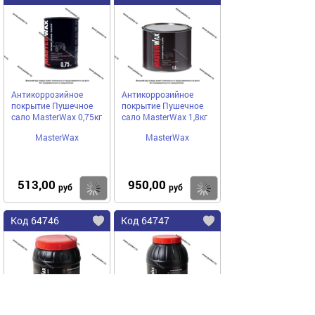
Антикоррозийное
Антикоррозийное
покрытие Пушечное
покрытие Пушечное
сало MasterWax 0,75кг
сало MasterWax 1,8кг
MasterWax
MasterWax
513,00
950,00
Купить
Купить
руб
руб
Код 64746
Код 64747