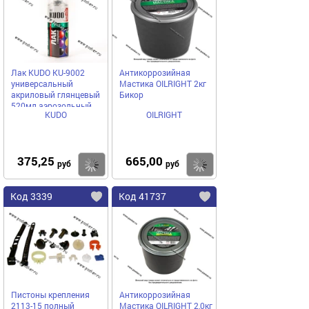
Лак KUDO KU-9002
Антикоррозийная
универсальный
Мастика ОILRIGHT 2кг
акриловый глянцевый
Бикор
520мл аэрозольный
KUDO
OILRIGHT
375,25
665,00
Купить
Купить
руб
руб
Код 3339
Код 41737
Пистоны крепления
Антикоррозийная
2113-15 полный
Мастика ОILRIGHT 2,0кг