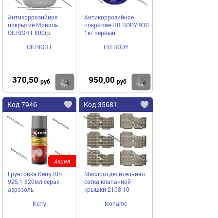
Антикоррозийное
Антикоррозийное
покрытие Мовиль
покрытие HB BODY 930
ОILRIGHT 800гр
1кг черный
OILRIGHT
HB BODY
370,50
950,00
Купить
Купить
руб
руб
Код 7946
Код 35681
Акция
Грунтовка Kerry KR-
Маслоотделительная
925.1 520мл серая
сетка клапанной
аэрозоль
крышки 2108-10
Kerry
Noname