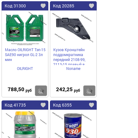
Код 31300
Код 20285
Масло OILRIGHT Тэп-15
Кузов Кронштейн
SAE90 нигрол GL-2 3л
поддомкратника
мин
передний 2108-99,
2113-15 правый в
OILRIGHT
Noname
сборе
788,50
242,25
Купить
Купить
руб
руб
Код 41735
Код 6355