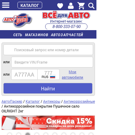
КАТАЛОГ
Интернет-магазин:
8-800-333-07-90
часы работы с 9:00 до 22:00 (пн-пт)
СЕТЬ МАГАЗИНОВ АВТОЗАПЧАСТЕЙ
или
Мои
или
автомобили
Найти
АвтоПаскер
/
Каталог
/
Антикоры
/
Антикоррозийные
/ Антикоррозийное покрытие Пушечное сало
OILRIGHT 2кг