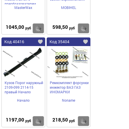
преобразователем
MasterWax
MOBIHEL
ржавчины
1045,00
598,50
Купить
Купить
руб
руб
Код 40416
Код 35404
Кузов Порог наружный
Ремкомплект форсунки
2109-099 2114-15
инжектор ВАЗ ГАЗ
правый Начало
ИНОМАРКИ
Начало
Noname
1197,00
218,50
Купить
Купить
руб
руб