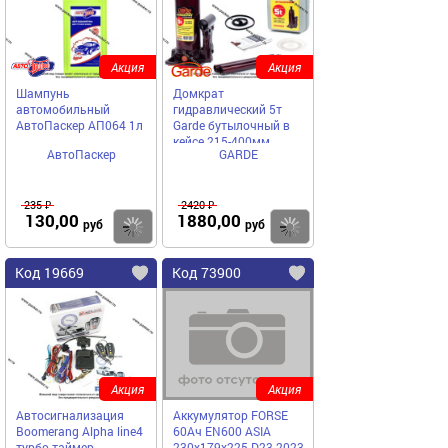
Акция
Акция
Шампунь
Домкрат
автомобильный
гидравлический 5т
АвтоПаскер АП064 1л
Garde бутылочный в
кейсе 215-400мм
АвтоПаскер
GARDE
DGC050
235 ₽
2420 ₽
130,00
1880,00
Купить
Купить
руб
руб
Код 19669
Код 73900
Акция
Акция
Автосигнализация
Аккумулятор FORSE
Boomerang Alpha line4
60Ач EN600 ASIA
турбо-таймер
230x179x225 D23 2023