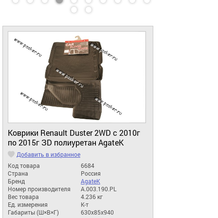
Коврики Renault Duster 2WD с 2010г
по 2015г ЗD полиуретан AgateK
Добавить в избранное
Код товара
6684
Страна
Россия
Бренд
AgateK
Номер производителя
A.003.190.PL
Вес товара
4.236 кг
Ед. измерения
К-т
Габариты (Ш×В×Г)
630x85x940