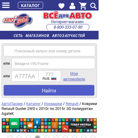
КАТАЛОГ
Интернет-магазин:
8-800-333-07-90
часы работы с 9:00 до 22:00 (пн-пт)
СЕТЬ МАГАЗИНОВ АВТОЗАПЧАСТЕЙ
или
Мои
или
автомобили
Найти
АвтоПаскер
/
Каталог
/
Иномарки
/
Renault
/ Коврики
Renault Duster 2WD с 2010г по 2015г ЗD полиуретан
AgateK