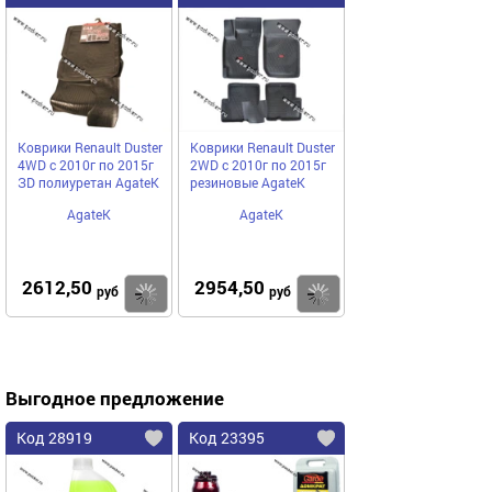
Коврики Renault Duster
Коврики Renault Duster
4WD с 2010г по 2015г
2WD с 2010г по 2015г
ЗD полиуретан AgateK
резиновые AgateK
AgateK
AgateK
2612,50
2954,50
Купить
Купить
руб
руб
Выгодное предложение
Код 28919
Код 23395