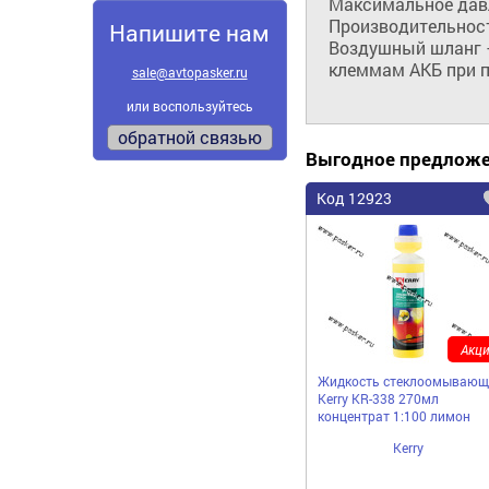
Максимальное давле
Производительность 
Напишите нам
Воздушный шланг –
клеммам АКБ при 
sale@avtopasker.ru
или воспользуйтесь
обратной связью
Выгодное предлож
Код 12923
Акци
Жидкость стеклоомывающ
Kerry KR-338 270мл
концентрат 1:100 лимон
Kerry