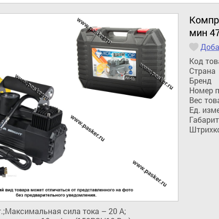
Компре
мин 4
Доба
Код тов
Страна
Бренд
Номер 
Вес тов
Ед. изм
Габарит
Штрихк
;Максимальная сила тока – 20 А; 