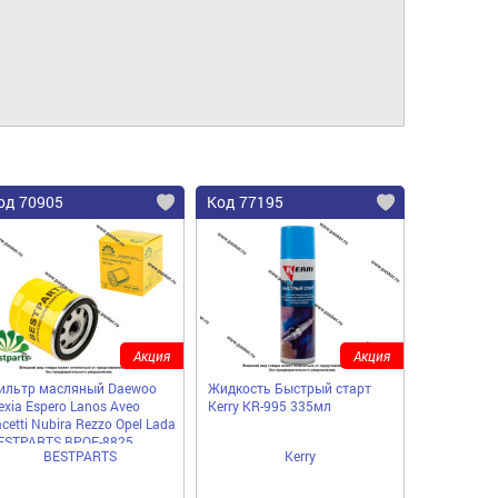
од 70905
Код 77195
Акция
Акция
ильтр масляный Daewoo
Жидкость Быстрый старт
exia Espero Lanos Aveo
Kerry KR-995 335мл
cetti Nubira Rezzo Opel Lada
ESTPARTS BPOF-8825
BESTPARTS
Kerry