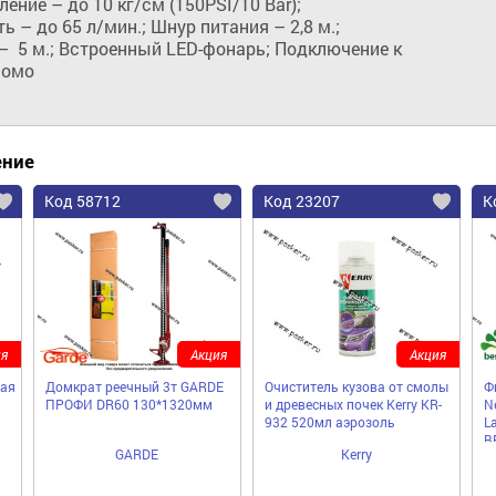
ние – до 10 кг/см (150PSI/10 Bar); 
– до 65 л/мин.; Шнур питания – 2,8 м.;  
  5 м.; Встроенный LED-фонарь; Подключение к 
помо
ение
Код 58712
Код 23207
К
я
Акция
Акция
ая
Домкрат реечный 3т GARDE
Очиститель кузова от смолы
Ф
ПРОФИ DR60 130*1320мм
и древесных почек Kerry KR-
N
932 520мл аэрозоль
La
B
GARDE
Kerry