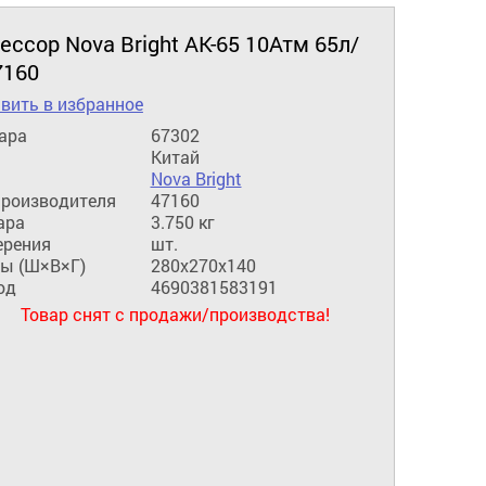
ссор Nova Bright АК-65 10Атм 65л/
7160
вить в избранное
ара
67302
Китай
Nova Bright
производителя
47160
ара
3.750 кг
ерения
шт.
ы (Ш×В×Г)
280x270x140
од
4690381583191
Товар снят с продажи/производства!