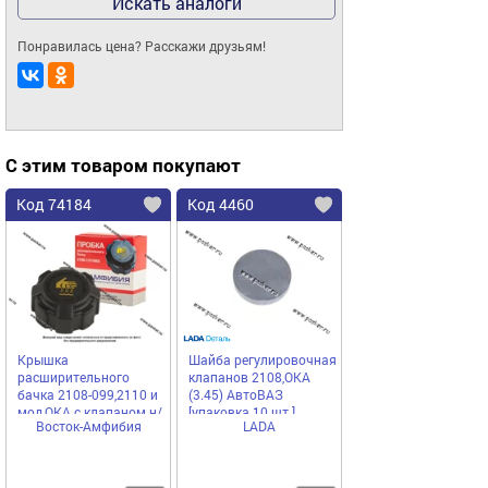
Искать аналоги
Понравилась цена? Расскажи друзьям!
С этим товаром покупают
Код 74184
Код 4460
Крышка
Шайба регулировочная
расширительного
клапанов 2108,ОКА
бачка 2108-099,2110 и
(3.45) АвтоВАЗ
мод,ОКА с клапаном н/
[упаковка 10 шт.]
Восток-Амфибия
LADA
о Восток-Амфибия