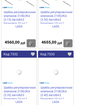
Шайба регулировочная
Шайба регулировочная
клапанов 2108,ОКА
клапанов 2108,ОКА
(3.15) АвтоВАЗ
(3.30) АвтоВАЗ
[упаковка 10 шт.]
[упаковка 10 шт.]
LADA
LADA
4560,00
4655,00
Купить
Купить
руб
руб
Код 7332
Код 7333
Шайба регулировочная
Шайба регулировочная
клапанов 2108,ОКА
клапанов 2108,ОКА
(3.35) АвтоВАЗ
(3.40) АвтоВАЗ
[упаковка 10 шт.]
[упаковка 10 шт.]
LADA
LADA