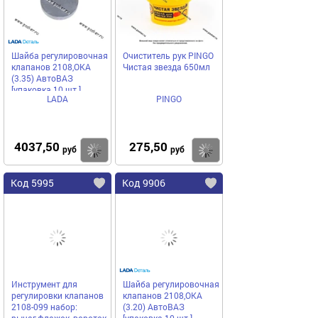
Шайба регулировочная
Очиститель рук PINGO
клапанов 2108,ОКА
Чистая звезда 650мл
(3.35) АвтоВАЗ
[упаковка 10 шт.]
LADA
PINGO
4037,50
275,50
Купить
Купить
руб
руб
Код 5995
Код 9906
Инструмент для
Шайба регулировочная
регулировки клапанов
клапанов 2108,ОКА
2108-099 набор:
(3.20) АвтоВАЗ