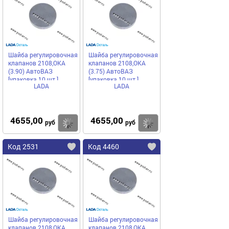
Шайба регулировочная
Шайба регулировочная
клапанов 2108,ОКА
клапанов 2108,ОКА
(3.90) АвтоВАЗ
(3.75) АвтоВАЗ
[упаковка 10 шт.]
[упаковка 10 шт.]
LADA
LADA
4655,00
4655,00
Купить
Купить
руб
руб
Код 2531
Код 4460
Шайба регулировочная
Шайба регулировочная
клапанов 2108,ОКА
клапанов 2108,ОКА