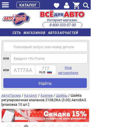
КАТАЛОГ
Интернет-магазин:
8-800-333-07-90
часы работы с 9:00 до 22:00 (пн-пт)
СЕТЬ МАГАЗИНОВ АВТОЗАПЧАСТЕЙ
или
Мои
или
автомобили
Найти
АвтоПаскер
/
Каталог
/
Крепеж
/
Шайбы
/ Шайба
регулировочная клапанов 2108,ОКА (3.00) АвтоВАЗ
[упаковка 10 шт.]