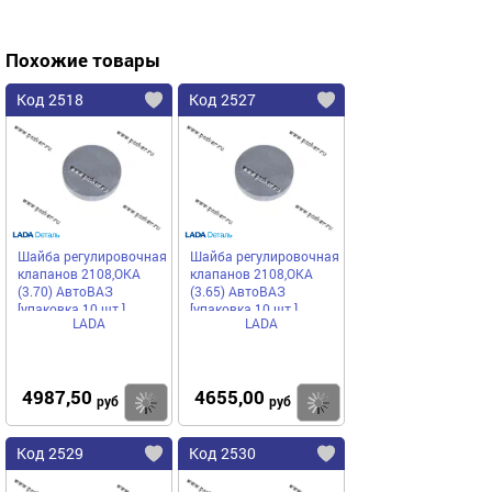
Похожие товары
Код 2518
Код 2527
Шайба регулировочная
Шайба регулировочная
клапанов 2108,ОКА
клапанов 2108,ОКА
(3.70) АвтоВАЗ
(3.65) АвтоВАЗ
[упаковка 10 шт.]
[упаковка 10 шт.]
LADA
LADA
4987,50
4655,00
Купить
Купить
руб
руб
Код 2529
Код 2530