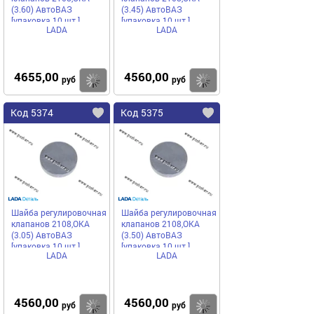
(3.60) АвтоВАЗ
(3.45) АвтоВАЗ
[упаковка 10 шт.]
[упаковка 10 шт.]
LADA
LADA
4655,00
4560,00
Купить
Купить
руб
руб
Код 5374
Код 5375
Шайба регулировочная
Шайба регулировочная
клапанов 2108,ОКА
клапанов 2108,ОКА
(3.05) АвтоВАЗ
(3.50) АвтоВАЗ
[упаковка 10 шт.]
[упаковка 10 шт.]
LADA
LADA
4560,00
4560,00
Купить
Купить
руб
руб