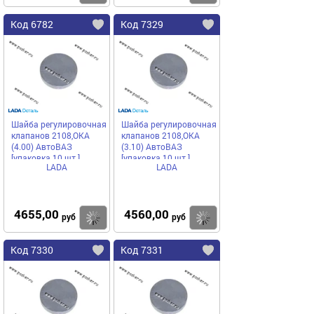
Код 6782
Код 7329
Шайба регулировочная
Шайба регулировочная
клапанов 2108,ОКА
клапанов 2108,ОКА
(4.00) АвтоВАЗ
(3.10) АвтоВАЗ
[упаковка 10 шт.]
[упаковка 10 шт.]
LADA
LADA
4655,00
4560,00
Купить
Купить
руб
руб
Код 7330
Код 7331