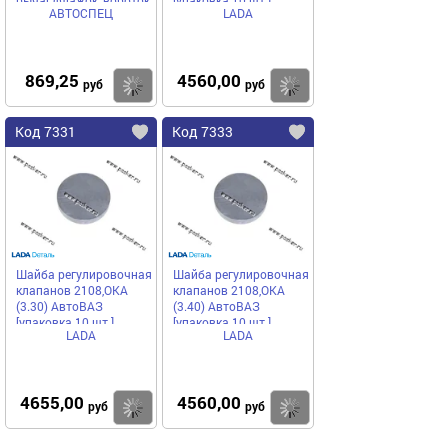
рычаг,флажок, вороток
[упаковка 10 шт.]
АВТОСПЕЦ
LADA
АВТОСПЕЦ
869,25
4560,00
Купить
Купить
руб
руб
Код 7331
Код 7333
Шайба регулировочная
Шайба регулировочная
клапанов 2108,ОКА
клапанов 2108,ОКА
(3.30) АвтоВАЗ
(3.40) АвтоВАЗ
[упаковка 10 шт.]
[упаковка 10 шт.]
LADA
LADA
4655,00
4560,00
Купить
Купить
руб
руб