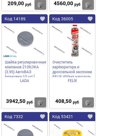
209,00
4560,00
Купить
Купить
руб
руб
Код 14189
Код 36005
Шайба регулировочная
Очиститель
клапанов 2108,ОКА
карбюратора и
(3.95) АвтоВАЗ
дроссельной заслонки
[упаковка 10 шт.]
FELIX 400мл аэрозоль
LADA
FELIX
3942,50
408,50
Купить
Купить
руб
руб
Код 7332
Код 53421