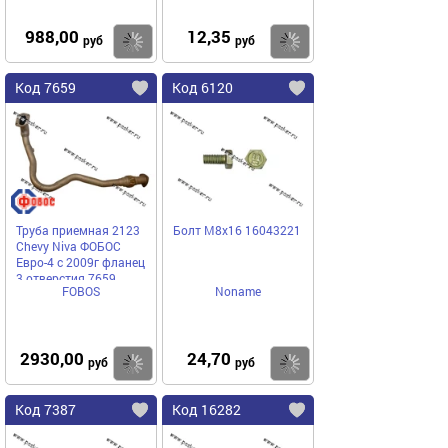
988,00
12,35
Купить
Купить
руб
руб
Код 7659
Код 6120
Труба приемная 2123
Болт М8х16 16043221
Chevy Niva ФОБОС
Евро-4 с 2009г фланец
3 отверстия 7659
FOBOS
Noname
2930,00
24,70
Купить
Купить
руб
руб
Код 7387
Код 16282