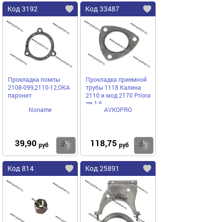
Код 3192
Код 33487
Прокладка помпы
Прокладка приемной
2108-099,2110-12,ОКА
трубы 1118 Калина
паронит
2110 и мод 2170 Priora
дв 1,6
Noname
AVKOPRO
39,90
118,75
Купить
Купить
руб
руб
Код 814
Код 25891