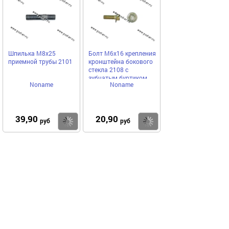
Шпилька М8х25
Болт М6х16 крепления
приемной трубы 2101
кронштейна бокового
стекла 2108 с
зубчатым буртиком
Noname
Noname
39,90
20,90
Купить
Купить
руб
руб
Выгодное предложение
Код 28881
Код 66706