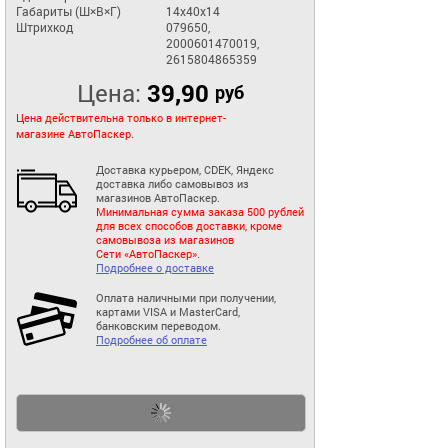
Габариты (Ш×В×Г)
14x40x14
Штрихкод
079650,
2000601470019,
2615804865359
Цена:
39,90
руб
Цена действительна только в интернет-
магазине АвтоПаскер.
Доставка курьером, CDEK, Яндекс
доставка либо самовывоз из
магазинов АвтоПаскер.
Минимальная сумма заказа 500 рублей
для всех способов доставки, кроме
самовывоза из магазинов
Сети «АвтоПаскер».
Подробнее о доставке
Оплата наличными при получении,
картами VISA и MasterCard,
банковским переводом.
Подробнее об оплате