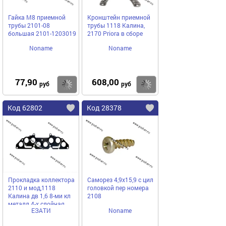
Гайка М8 приемной
Кронштейн приемной
трубы 2101-08
трубы 1118 Калина,
большая 2101-1203019
2170 Priora в сборе
Noname
Noname
77,90
608,00
Купить
Купить
руб
руб
Код 62802
Код 28378
Прокладка коллектора
Саморез 4,9х15,9 с цил
2110 и мод,1118
головкой пер номера
Калина дв 1,6 8-ми кл
2108
металл 4-х слойная
ЕЗАТИ
Noname
Егорьевский АТИ