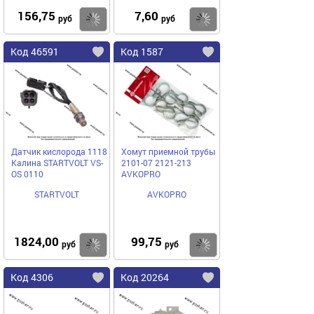
156,75
7,60
Купить
Купить
руб
руб
Код 46591
Код 1587
Датчик кислорода 1118
Хомут приемной трубы
Калина STARTVOLT VS-
2101-07 2121-213
OS 0110
AVKOPRO
STARTVOLT
AVKOPRO
1824,00
99,75
Купить
Купить
руб
руб
Код 4306
Код 20264