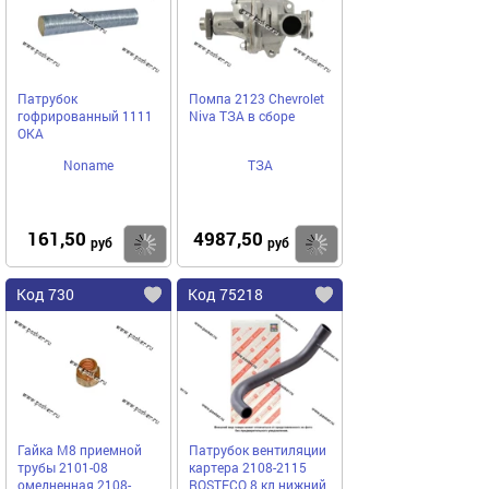
Патрубок
Помпа 2123 Chevrolet
гофрированный 1111
Niva ТЗА в сборе
ОКА
Noname
ТЗА
161,50
4987,50
Купить
Купить
руб
руб
Код 730
Код 75218
Гайка М8 приемной
Патрубок вентиляции
трубы 2101-08
картера 2108-2115
омедненная 2108-
ROSTECO 8 кл нижний