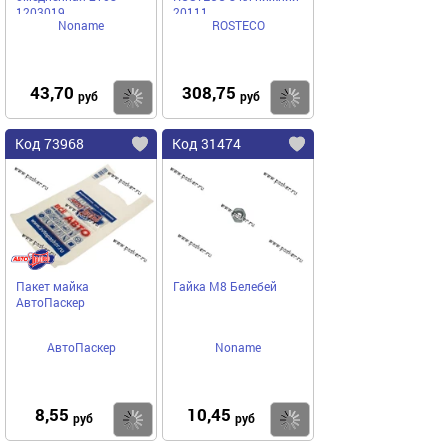
1203019
20111
Noname
ROSTECO
43,70
308,75
Купить
Купить
руб
руб
Код 73968
Код 31474
Пакет майка
Гайка М8 Белебей
АвтоПаскер
АвтоПаскер
Noname
8,55
10,45
Купить
Купить
руб
руб