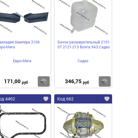
акладки бампера 2106
Бачок расширительный 2101-
вро-Мега
07 2121-213 Волга УАЗ Садко
Евро-Мега
Садко
171,00
346,75
пить
Купить
Купить
руб
руб
од 4462
Код 662