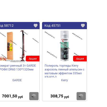
од 58712
Код 45751
Акция
Акция
омкрат реечный 3т GARDE
Полироль торпеды Kerry
РОФИ DR60 130*1320мм
аэрозоль пенный апельсин с
матовым эффектом 335мл
KR-905-3
GARDE
Kerry
7001,50
308,75
пить
Купить
Купить
руб
руб