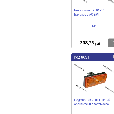
Бензошланг 2101-07
Балаково АО БРТ
БРТ
308,75
руб
Код 9631
Подфарник 21011 левый
оранжевый пластмасса