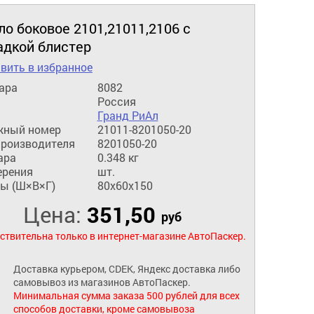
о боковое 2101,21011,2106 с
адкой блистер
вить в избранное
ара
8082
Россия
Гранд РиАл
жный номер
21011-8201050-20
производителя
8201050-20
ара
0.348 кг
ерения
шт.
ы (Ш×В×Г)
80x60x150
Цена:
351,50
руб
ствительна только в интернет-магазине АвтоПаскер.
Доставка курьером, CDEK, Яндекс доставка либо
самовывоз из магазинов АвтоПаскер.
Минимальная сумма заказа 500 рублей для всех
способов доставки, кроме самовывоза