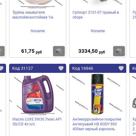
Трубка омывателя
Суппорт 2101-07 правый в
П
маслобензостойкая 1м
сборе
2
Noname
Noname
61,75
3334,50
Купить
Купить
Ку
руб
руб
Код 31127
Код 16946
К
Масло LUXE 5W30 Люкс API
Антикоррозийное покрытие
К
SG/CD 4л п/с
Антигравий HB BODY 950
2
400мл черный аэрозоль
2
п