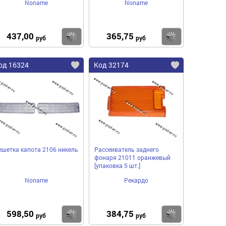
Noname
Noname
437,00
365,75
пить
Купить
Купить
руб
руб
од 16324
Код 32174
ешетка капота 2106 никель
Рассеиватель заднего
фонаря 21011 оранжевый
[упаковка 5 шт.]
Noname
Рекардо
598,50
384,75
пить
Купить
Купить
руб
руб