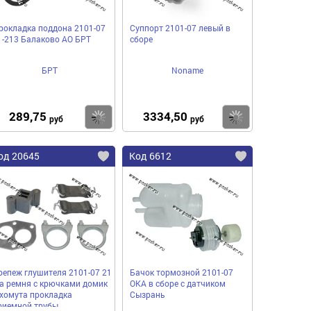
рокладка поддона 2101-07
Суппорт 2101-07 левый в
1-213 Балаково АО БРТ
сборе
БРТ
Noname
289,75
3334,50
пить
Купить
Купить
руб
руб
од 20645
Код 6612
репеж глушителя 2101-07 21
Бачок тормозной 2101-07
-а ремня с крючками домик
ОКА в сборе с датчиком
 хомута прокладка
Сызрань
риемной трубы