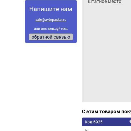
штатное место.
Напишите нам
sale@avtopasker.ru
или воспользуйтесь
обратной связью
С этим товаром по
Код 6925