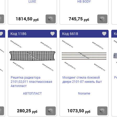
LUXE
HB BODY
1814,50
745,75
Купить
Купить
Ку
руб
руб
Код 1186
Код 6618
К
Решетка радиатора
Молдинг стекла боковой
Р
2101,02,011 пластмассовая
двери 2101-07 никель 8шт
Автопласт
АВТОПЛАСТ
Noname
280,25
1073,50
Купить
Купить
Ку
руб
руб