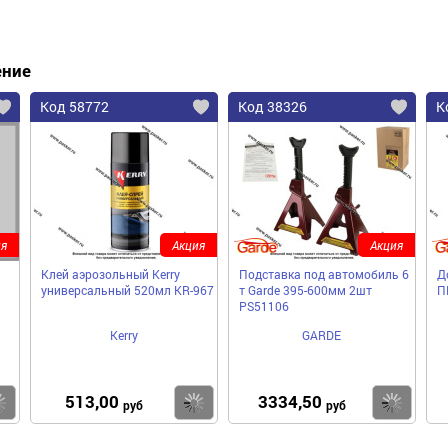
ение
Код 58772
Код 38326
К
я
Акция
Акция
Клей аэрозольный Kerry
Подставка под автомобиль 6
Д
универсальный 520мл KR-967
т Garde 395-600мм 2шт
П
PS51106
Kerry
GARDE
513,00
3334,50
Купить
Купить
Ку
руб
руб