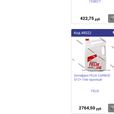
ГЕФЕСТ
422,75
руб
Код 48522
Антифриз FELIX CARBOX
G12+ 10кг красный
FELIX
2764,50
руб