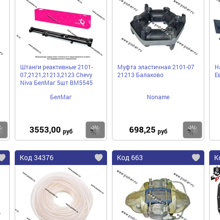
Штанги реактивные 2101-
Муфта эластичная 2101-07
Н
07,2121,21213,2123 Chevy
21213 Балаково
Е
Niva БелМаг 5шт BM5545
БелМаг
Noname
3553,00
698,25
Купить
Купить
Ку
руб
руб
Код 34376
Код 663
К