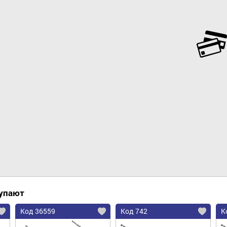
Добавить в корзину
купают
Код 36559
Код 742
К