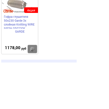
Акция
Гофра глушителя
50x230 Garde 3х
слойная Knitting WIRE
MESH G50230K
GARDE
1178,00
Купить
руб
Наши бренды
‹
›
Вся представленная на сайте информация,
касающаяся технических характеристик, наличия,