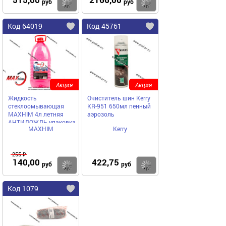
Купить
Купить
руб
руб
Код 64019
Код 45761
Акция
Акция
Жидкость
Очиститель шин Kerry
стеклоомывающая
KR-951 650мл пенный
MAXHIM 4л летняя
аэрозоль
АНТИДОЖДЬ упаковка
MAXHIM
Kerry
ПЭТ MH1111RAIN
255 ₽
140,00
422,75
Купить
Купить
руб
руб
Код 1079