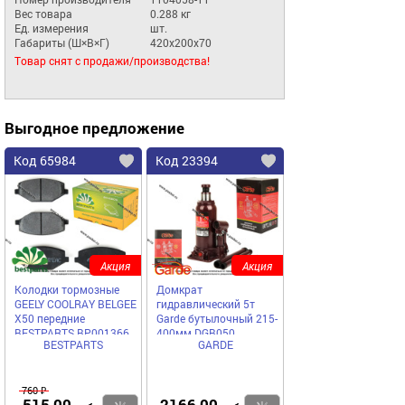
Вес товара
0.288 кг
Ед. измерения
шт.
Габариты (Ш×В×Г)
420x200x70
Товар снят с продажи/производства!
Выгодное предложение
Код 65984
Код 23394
Акция
Акция
Колодки тормозные
Домкрат
GEELY COOLRAY BELGEE
гидравлический 5т
X50 передние
Garde бутылочный 215-
BESTPARTS BP001366
400мм DGB050
BESTPARTS
GARDE
760 ₽
515,00
2166,00