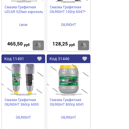
Смазка Графитная
Смазка Графитная
LECAR 520мл аэрозоль
ОILRIGHT 100гр 6047*
Lecar
OILRIGHT
465,50
128,25
Купить
руб
руб
Код
11491
Код
31446
Добавить
в
в
избранное
избранное
Смазка Графитная
Смазка Графитная
ОILRIGHT 360гр 6095
ОILRIGHT 800гр 6041
OILRIGHT
OILRIGHT