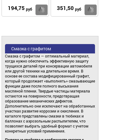
194,75
351,50
Купить
руб
руб
Смазка с графитом
Смазка с графитом — оптимальный материал,
когда нужно обеспечить эффективную защиту
трущихся деталей при консервации автомобиля
или другой техники на длительное время. В
основе ее состава модифицированный графит,
который продолжает «выполнять» смазывающие
функции даже после полного высыхания
масляной пленки. Твердые частицы материала
остаются на поверхности, предотвращая
образование механических дефектов.
Дополнительно они исключают на обработанных
участках развитие коррозии и окисления. В
каталоге представлены смазки в тюбиках и
баллонах с аэрозольным распылителем, что
позволяет выбрать удобный формат с учетом
конкретных условий применения.
Полезные свойства и особенности смазки с