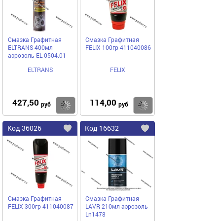
Смазка Графитная
Смазка Графитная
ELTRANS 400мл
FELIX 100гр 411040086
аэрозоль EL-0504.01
ELTRANS
FELIX
427,50
114,00
Купить
руб
руб
Код
36026
Код
16632
Добавить
в
в
избранное
избранное
Смазка Графитная
Смазка Графитная
FELIX 300гр 411040087
LAVR 210мл аэрозоль
Ln1478