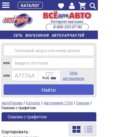
КАТАЛОГ
Интернет-магазин:
8-800-333-07-90
часы работы с 9:00 до 22:00 (пн-пт)
СЕТЬ МАГАЗИНОВ АВТОЗАПЧАСТЕЙ
или
Мои
или
автомобили
Найти
АвтоПаскер
/
Каталог
/
Автохимия, ГСМ
/
Смазки
/
Смазка с графитом
Смазка с графитом
Сортировать: