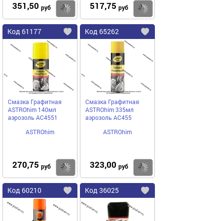
351,50
517,75
Купить
руб
руб
Код
61177
Код
65262
Добавить
в
в
избранное
избранное
Смазка Графитная
Смазка Графитная
ASTROhim 140мл
ASTROhim 335мл
аэрозоль AC4551
аэрозоль AC455
ASTROhim
ASTROhim
270,75
323,00
Купить
руб
руб
Код
60210
Код
36025
Добавить
в
в
избранное
избранное