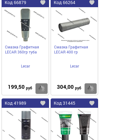
Код
66879
Код
66264
Добавить
в
в
избранное
избранное
Смазка Графитная
Смазка Графитная
LECAR 360гр туба
LECAR 400 гр
Lecar
Lecar
199,50
304,00
Купить
руб
руб
Код
41989
Код
31445
Добавить
в
в
избранное
избранное