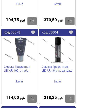
FELIX
LAVR
194,75
370,50
Купить
руб
руб
Код
66878
Код
63004
Добавить
в
в
избранное
избранное
Смазка Графитная
Смазка Графитная
LECAR 100гр туба
LECAR 16гр карандаш
Lecar
Lecar
114,00
318,25
Купить
руб
руб