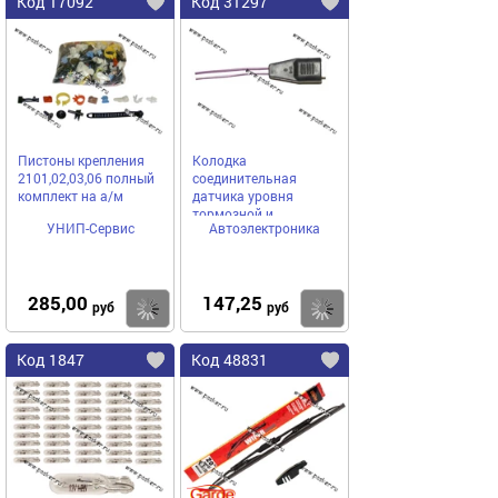
Код 17092
Код 31297
Пистоны крепления
Колодка
2101,02,03,06 полный
соединительная
комплект на а/м
датчика уровня
тормозной и
УНИП-Сервис
Автоэлектроника
охлаждающей
жидкости 2108-21099,
2110 и мод
285,00
147,25
Купить
Купить
руб
руб
Код 1847
Код 48831