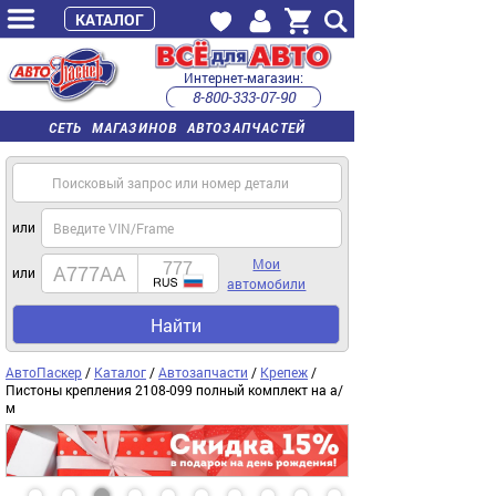
КАТАЛОГ
Интернет-магазин:
8-800-333-07-90
часы работы с 9:00 до 22:00 (пн-пт)
СЕТЬ МАГАЗИНОВ АВТОЗАПЧАСТЕЙ
или
Мои
или
автомобили
Найти
АвтоПаскер
/
Каталог
/
Автозапчасти
/
Крепеж
/
Пистоны крепления 2108-099 полный комплект на а/
м