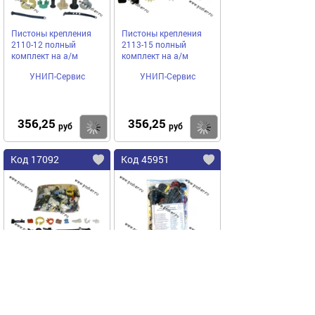
Пистоны крепления
Пистоны крепления
2110-12 полный
2113-15 полный
комплект на а/м
комплект на а/м
УНИП-Сервис
УНИП-Сервис
356,25
356,25
Купить
Купить
руб
руб
Код 17092
Код 45951
Пистоны крепления
Пистоны крепления
2101,02,03,06 полный
2170 Priora полный
комплект на а/м
комплект на а/м
УНИП-Сервис
УНИП-Сервис