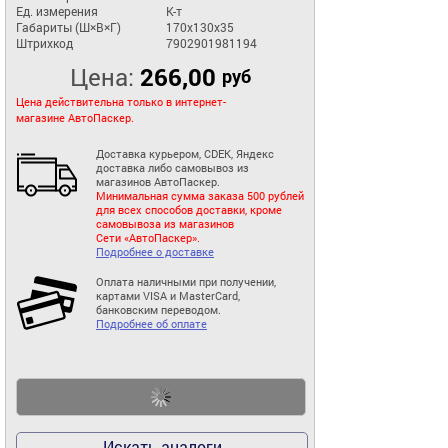
Ед. измерения
К-т
Габариты (Ш×В×Г)
170x130x35
Штрихкод
7902901981194
Цена:
266,00
руб
Цена действительна только в интернет-
магазине АвтоПаскер.
Доставка курьером, CDEK, Яндекс
доставка либо самовывоз из
магазинов АвтоПаскер.
Минимальная сумма заказа 500 рублей
для всех способов доставки, кроме
самовывоза из магазинов
Сети «АвтоПаскер».
Подробнее о доставке
Оплата наличными при получении,
картами VISA и MasterCard,
банковским переводом.
Подробнее об оплате
Искать аналоги