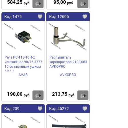
584,25
95,00
Купить
Купить
руб
руб
Код 1475
Код 12606
Реле РС-113-10 4-х
Распылитель
контактное 90/75.3777-
карбюратора 2108,083
10 со съемным ушком
AVKOPRO
AVAR
AVAR
AVKOPRO
190,00
213,75
Купить
Купить
руб
руб
Код 239
Код 46272