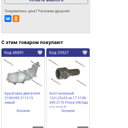
Понравилась цена? Расскажи друзьям!
С этим товаром покупают
Код 46991
Код 33527
Брызговик двигателя
Болт колесный
2108-099 2113-15
12х1,25х23 кл 17 2108-
левый
099 2170 Priora ИЖ-Ода
н/о полый
Noname
Noname