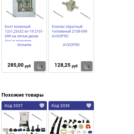
Болт колесный
Клапан обратный
12х1,25х32 кл 19 2101-
топливный 2108-099
099 на литые диски
AVKOPRO
4шт в упаковке
Noname
AVKOPRO
285,00
128,25
Купить
Купить
руб
руб
Похожие товары
Код 3337
Код 3339