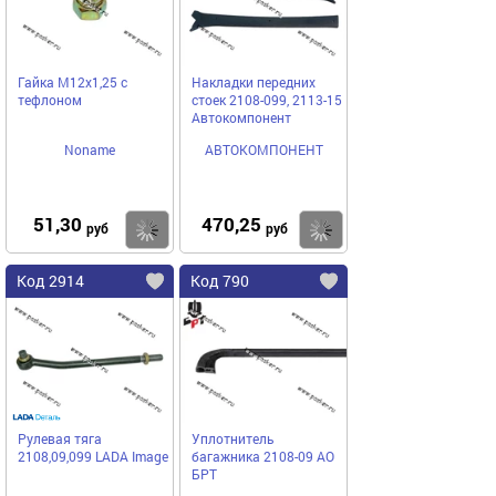
Гайка М12х1,25 с
Накладки передних
тефлоном
стоек 2108-099, 2113-15
Автокомпонент
Noname
АВТОКОМПОНЕНТ
51,30
470,25
Купить
Купить
руб
руб
Код 2914
Код 790
Рулевая тяга
Уплотнитель
2108,09,099 LADA Image
багажника 2108-09 АО
БРТ