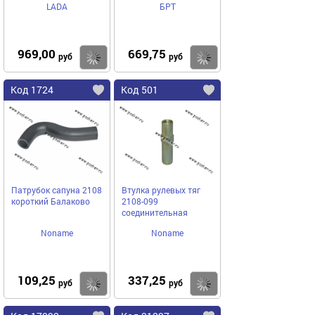
LADA
БРТ
969,00
669,75
Купить
Купить
руб
руб
Код 1724
Код 501
Патрубок сапуна 2108
Втулка рулевых тяг
короткий Балаково
2108-099
соединительная
Noname
Noname
109,25
337,25
Купить
Купить
руб
руб