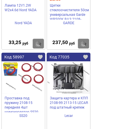
Лампа 12V1.2W
Щетки
W2x4.6d Nord YADA
стеклоочистителя 50см
универсальная Garde
WB500K ВАЗ 2108-
Nord YADA
GARDE
21099
33,25
237,50
Купить
Купить
руб
руб
Код 58997
Код 77035
Проставка под
Защита картера и КПП
пружину 2108-15
2108-99 2113-15 LECAR
передняя 4шт
под штатный крепеж
шумоизолятор SS20
SS20
Lecar