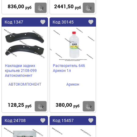
836,00
2441,50
Купить
Купить
руб
руб
Код 1347
Код 30145
Накладки задних
Растворитель 646
крыльев 2108-099
Арикон 1л
Автокомпонент
АВТОКОМПОНЕНТ
Арикон
128,25
380,00
Купить
Купить
руб
руб
Код 24708
Код 15457