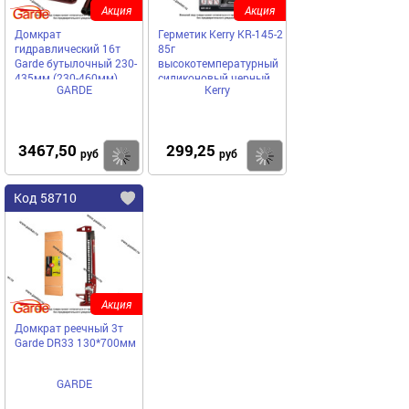
Акция
Акция
Домкрат
Герметик Kerry KR-145-2
гидравлический 16т
85г
Garde бутылочный 230-
высокотемпературный
435мм (230-460мм)
силиконовый черный
GARDE
Kerry
DGB160
RTV
3467,50
299,25
Купить
Купить
руб
руб
Код 58710
Акция
Домкрат реечный 3т
Garde DR33 130*700мм
GARDE