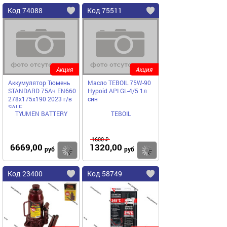
Код 74088
Код 75511
Акция
Акция
Аккумулятор Тюмень
Масло TEBOIL 75W-90
STANDARD 75Ач EN660
Hypoid API GL-4/5 1л
278х175х190 2023 г/в
син
SALE
TYUMEN BATTERY
TEBOIL
1600 ₽
6669,00
1320,00
Купить
Купить
руб
руб
Код 23400
Код 58749