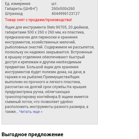
Ед. измерения
шт.
Габариты (Ш×В×Г)
260x500x260
Штрихкод
4044996123127
Товар снят с продажи/производства!
Ящик для инструмента Stels 90705, 20 дюймов, 
габаритами 500 х 260 х 260 мм, из пластика, 
предназначен для переноски и хранения 
инструментов, хозяйственных мелочей, 
рыболовных снастей. Содержимое не рассыпется, 
поскольку он надежно закрывается. Встроенные 
в крышку отделения обеспечивают быстрый 
доступ к крепежам и другим необходимым 
предметам. Большой ящик для хранения 
инструментов будет полезен дома, на даче, в 
гараже и на рыбалке.ПреимуществаЯщик 
выполнен из прочного и легкого пластика, 
рассчитан на долгий срок службы.На крышке 
предусмотрена ручка, облегчающая 
транспортировку контейнера.В ящике имеется 
съемный лоток, что позволяет удобно 
расположить инструменты разного размера, а 
также
... Читать еще >
Выгодное предложение