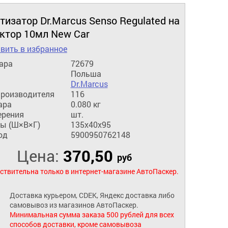
изатор Dr.Marcus Senso Regulated на
ктор 10мл New Car
вить в избранное
ара
72679
Польша
Dr.Marcus
производителя
116
ара
0.080 кг
ерения
шт.
ы (Ш×В×Г)
135x40x95
од
5900950762148
Цена:
370,50
руб
ствительна только в интернет-магазине АвтоПаскер.
Доставка курьером, CDEK, Яндекс доставка либо
самовывоз из магазинов АвтоПаскер.
Минимальная сумма заказа 500 рублей для всех
способов доставки, кроме самовывоза