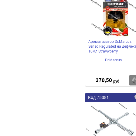
Ароматизатор Dr.Marcus
Senso Regulated на дефлек
10мл Stravwberry
Dr.Marcus
370,50
руб
Код 75381