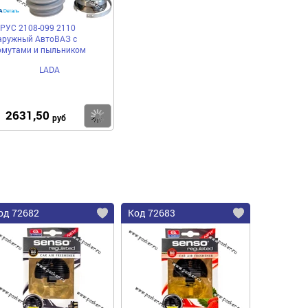
РУС 2108-099 2110
аружный АвтоВАЗ с
омутами и пыльником
LADA
2631,50
пить
Купить
руб
од 72682
Код 72683