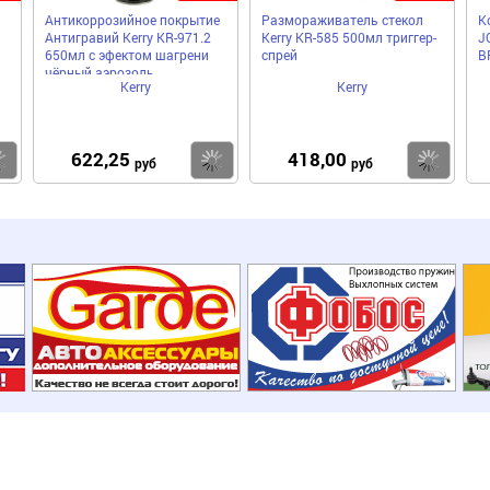
Антикоррозийное покрытие
Размораживатель стекол
К
Антигравий Kerry KR-971.2
Kerry KR-585 500мл триггер-
J
650мл с эфектом шагрени
спрей
B
чёрный аэрозоль
Kerry
Kerry
622,25
418,00
Купить
Купить
Ку
руб
руб