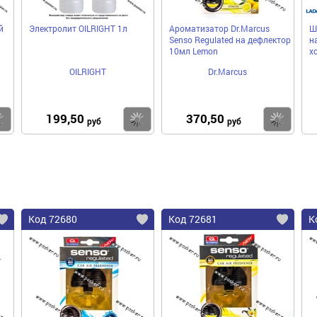
й
Электролит OILRIGHT 1л
Ароматизатор Dr.Marcus
Ш
Senso Regulated на дефлектор
н
10мл Lemon
х
OILRIGHT
Dr.Marcus
199,50
370,50
Купить
Купить
Ку
руб
руб
Код 72680
Код 72681
К