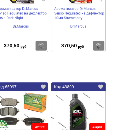
роматизатор Dr.Marcus
Ароматизатор Dr.Marcus
enso Regulated на дефлектор
Senso Regulated на дефлектор
0мл Dark Night
10мл Stravwberry
Dr.Marcus
Dr.Marcus
370,50
370,50
пить
Купить
Купить
руб
руб
од 65997
Код 43809
Акция
Акция