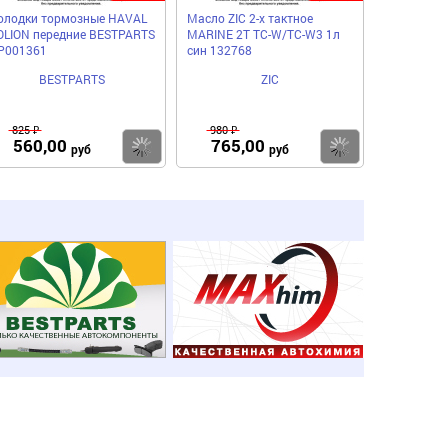
олодки тормозные HAVAL
Масло ZIC 2-х тактное
OLION передние BESTPARTS
MARINE 2Т TC-W/TC-W3 1л
P001361
син 132768
BESTPARTS
ZIC
825 ₽
980 ₽
560,00
765,00
пить
Купить
Купить
руб
руб