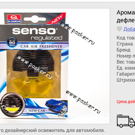
Аромат
дефле
Доба
Код тов
Страна
Бренд
Номер 
Вес тов
Ед. изм
Габарит
Штрихк
Цена дей
это дизайнерский освежитель для автомобиля. 