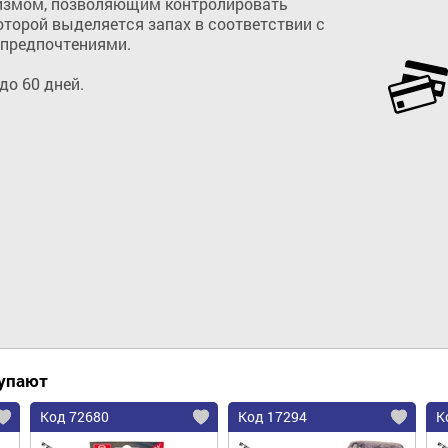
измом, позволяющим контролировать 
оторой выделяется запах в соответствии с 
предпочтениями.

о 60 дней.

Добавить в корзину
купают
Код 72680
Код 17294
К