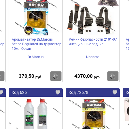
Ароматизатор Dr.Marcus
Ремни безопасности 2101-07
А
тор
Senso Regulated на дефлектор
инерционные задние
S
10мл Ocean
1
Dr.Marcus
Noname
370,50
4370,00
Купить
Купить
Ку
руб
руб
Код 626
Код 72678
К