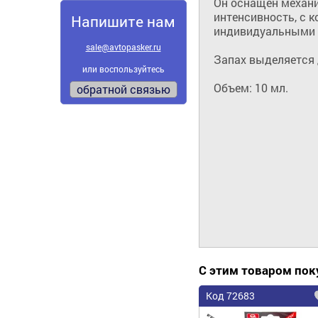
Он оснащен механ
интенсивность, с к
Напишите нам
индивидуальными 
sale@avtopasker.ru
Запах выделяется д
или воспользуйтесь
Объем: 10 мл.
обратной связью
С этим товаром по
Код 72683