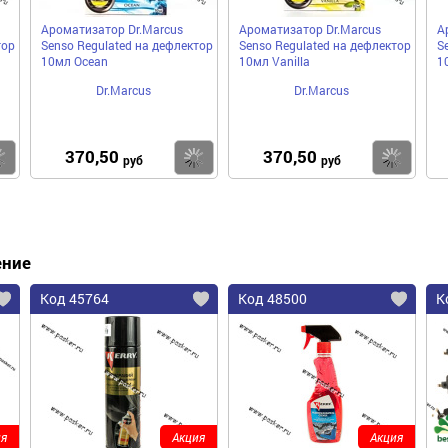
Ароматизатор Dr.Marcus
Ароматизатор Dr.Marcus
А
тор
Senso Regulated на дефлектор
Senso Regulated на дефлектор
S
10мл Ocean
10мл Vanilla
1
Dr.Marcus
Dr.Marcus
370,50
370,50
Купить
Купить
Ку
руб
руб
ение
Код 45764
Код 48500
К
я
Акция
Акция