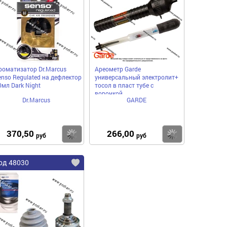
роматизатор Dr.Marcus
Ареометр Garde
enso Regulated на дефлектор
универсальный электролит+
0мл Dark Night
тосол в пласт тубе с
воронкой
Dr.Marcus
GARDE
370,50
266,00
пить
Купить
Купить
руб
руб
од 48030