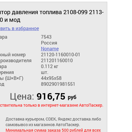
тор давления топлива 2108-099 2113-
0 и мод
вить в избранное
ара
7543
Россия
Noname
жный номер
21120-1160010-01
производителя
211201160010
ара
0.112 кг
ерения
шт.
ы (Ш×В×Г)
44x95x58
од
8902901981551
Цена:
916,75
руб
ствительна только в интернет-магазине АвтоПаскер.
Доставка курьером, CDEK, Яндекс доставка либо
самовывоз из магазинов АвтоПаскер.
Минимальная сумма заказа 500 рублей для всех