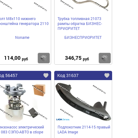
олт М8х110 нижнего
Трубка топливная 21073
ронштейна генератора 2110
рампы обратка БИЗНЕС-
ПРИОРИТЕТ
Noname
БИЗНЕСПРИОРИТЕТ
114,00
346,75
пить
Купить
Купить
руб
руб
од 56457
Код 31637
ензонасос электрический
Подлокотник 2114-15 правый
1083 СЭПО-АВТО в сборе
LADA Image