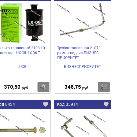
ильтр топливный 2108-10
Трубка топливная 21073
нжектор LUX-OIL LX-06-T
рампы подача БИЗНЕС-
ПРИОРИТЕТ
LUXE
БИЗНЕСПРИОРИТЕТ
370,50
346,75
пить
Купить
Купить
руб
руб
од 8434
Код 35914