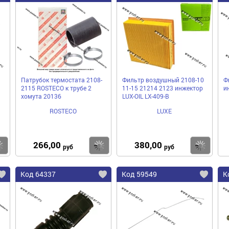
Патрубок термостата 2108-
Фильтр воздушный 2108-10
Ф
2115 ROSTECO к трубе 2
11-15 21214 2123 инжектор
и
хомута 20136
LUX-OIL LX-409-B
ROSTECO
LUXE
266,00
380,00
Купить
Купить
Ку
руб
руб
Код 64337
Код 59549
К