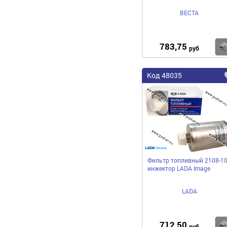
ВЕСТА
783,75
руб
Код 48035
Фильтр топливный 2108-1
инжектор LADA Image
LADA
712,50
руб