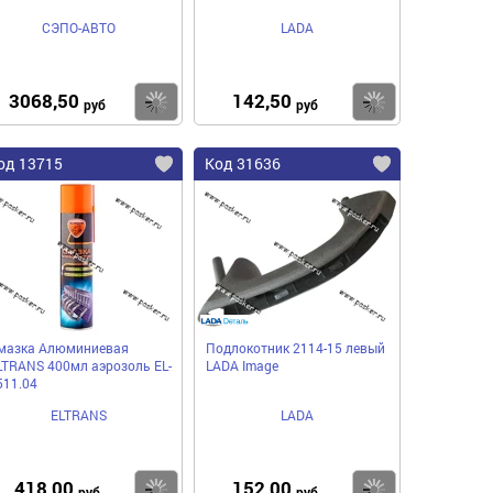
СЭПО-АВТО
LADA
3068,50
142,50
пить
Купить
Купить
руб
руб
од 13715
Код 31636
мазка Алюминиевая
Подлокотник 2114-15 левый
LTRANS 400мл аэрозоль EL-
LADA Image
511.04
ELTRANS
LADA
418,00
152,00
пить
Купить
Купить
руб
руб