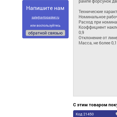
рампе форсунок дв
Напишите нам
Технические характ
Номинальное рабоче
sale@avtopasker.ru
Расход при номинал
или воспользуйтесь
Коэффициент наклон
0,9

обратной связью
Отклонение от линей
Масса, не более 0,1
С этим товаром по
Код 21450