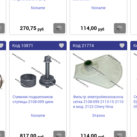
Noname
Noname
270,75
114,00
Купить
Купить
Ку
руб
руб
Код 10871
Код 21774
К
0
Съемник подшипников
Фильтр электробензонасоса
С
ступицы 2108-099 цинк
сетка 2108-099 2113-15 2110
E
и мод. 2123 Chevy Niva
0
Noname
Эталон
817,00
114,00
Купить
Купить
Ку
руб
руб