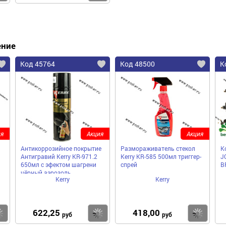
ение
Код 45764
Код 48500
К
я
Акция
Акция
Антикоррозийное покрытие
Размораживатель стекол
К
Антигравий Kerry KR-971.2
Kerry KR-585 500мл триггер-
J
650мл с эфектом шагрени
спрей
B
чёрный аэрозоль
Kerry
Kerry
622,25
418,00
Купить
Купить
Ку
руб
руб