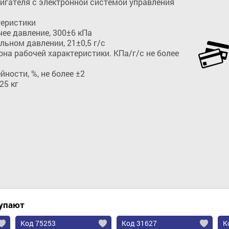
игателя с электронной системой управления 

еристики

е давление, 300±6 кПа

ьном давлении, 21±0,5 г/с 

а рабочей характеристики. КПа/г/с не более 
ности, %, не более ±2

25 кг
Добавить в корзину
купают
Код 75253
Код 31627
К