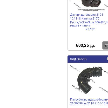
Датчик детонации 2108-
10,1118 Калина 2170
Priora,ГАЗ,УАЗ дв 406,405,4
KRAFT 104848
KRAFT
603,25
руб
Код 34656
Патрубок воздухозаборни
2108-099 inj 2110 2113-15 8