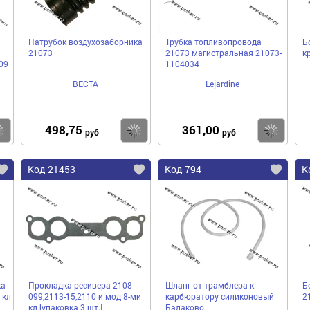
Патрубок воздухозаборника
Трубка топливопровода
Б
21073
21073 магистральная 21073-
к
09
1104034
ВЕСТА
Lejardine
498,75
361,00
Купить
Купить
Ку
руб
руб
Код 21453
Код 794
К
ка
Прокладка ресивера 2108-
Шланг от трамблера к
Б
 кл
099,2113-15,2110 и мод 8-ми
карбюратору силиконовый
2
кл [упаковка 3 шт.]
Балаково