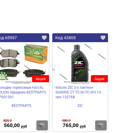
од 65997
Код 43809
Акция
Акция
олодки тормозные HAVAL
Масло ZIC 2-х тактное
OLION передние BESTPARTS
MARINE 2Т TC-W/TC-W3 1л
P001361
син 132768
BESTPARTS
ZIC
825 ₽
980 ₽
560,00
765,00
пить
Купить
Купить
руб
руб