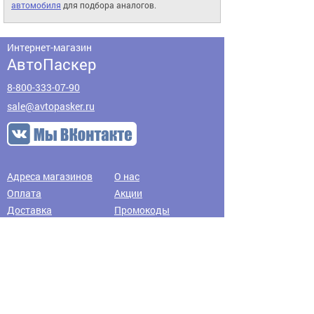
автомобиля
для подбора аналогов.
Интернет-магазин
АвтоПаскер
8-800-333-07-90
sale@avtopasker.ru
Адреса магазинов
О нас
Оплата
Акции
Доставка
Промокоды
Вакансии
Обратная связь
Контакты
Возврат товара
Предложения по
Политика
улучшению сайта
конфиденциальности