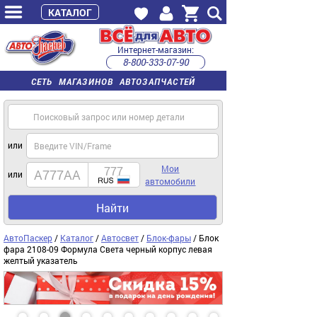
КАТАЛОГ
Интернет-магазин:
8-800-333-07-90
часы работы с 9:00 до 22:00 (пн-пт)
СЕТЬ МАГАЗИНОВ АВТОЗАПЧАСТЕЙ
или
Мои
или
автомобили
Найти
АвтоПаскер
/
Каталог
/
Автосвет
/
Блок-фары
/ Блок
фара 2108-09 Формула Света черный корпус левая
желтый указатель