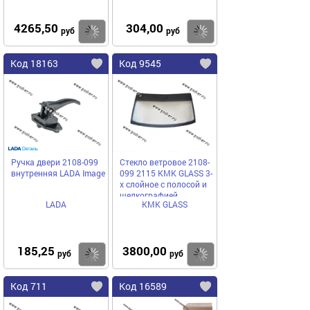
4265,50
304,00
Купить
Купить
руб
руб
Код 18163
Код 9545
Ручка двери 2108-099
Стекло ветровое 2108-
внутренняя LADA Image
099 2115 КМК GLASS 3-
х слойное с полосой и
шелкографией
LADA
КМК GLASS
VAZT0044
185,25
3800,00
Купить
Купить
руб
руб
Код 711
Код 16589