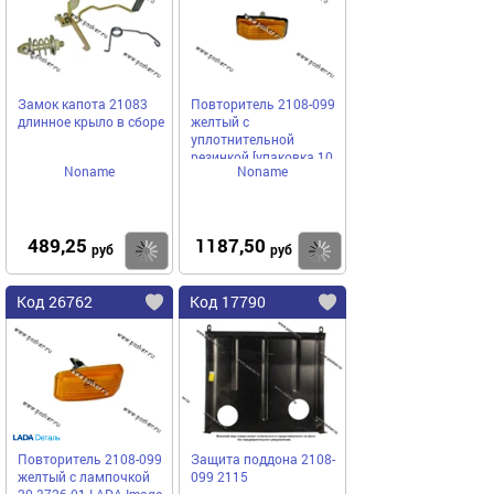
Замок капота 21083
Повторитель 2108-099
длинное крыло в сборе
желтый с
уплотнительной
резинкой [упаковка 10
Noname
Noname
шт.]
489,25
1187,50
Купить
Купить
руб
руб
Код 26762
Код 17790
Повторитель 2108-099
Защита поддона 2108-
желтый с лампочкой
099 2115