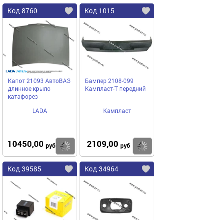
Код 8760
Код 1015
Капот 21093 АвтоВАЗ
Бампер 2108-099
длинное крыло
Кампласт-Т передний
катафорез
LADA
Кампласт
10450,00
2109,00
Купить
Купить
руб
руб
Код 39585
Код 34964