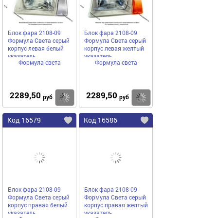
Блок фара 2108-09
Блок фара 2108-09
Формула Света серый
Формула Света серый
корпус левая белый
корпус левая желтый
указатель
указатель
Формула света
Формула света
2289,50
2289,50
Купить
Купить
руб
руб
Код 16579
Код 16586
Блок фара 2108-09
Блок фара 2108-09
Формула Света серый
Формула Света серый
корпус правая белый
корпус правая желтый
указатель
указатель