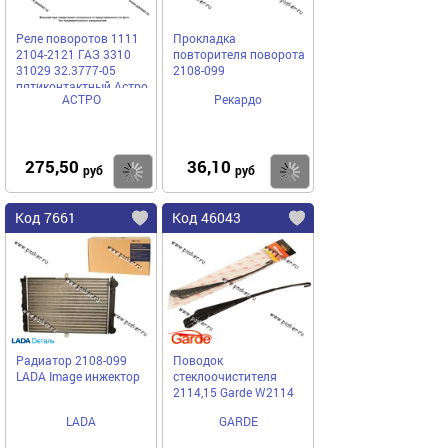
Реле поворотов 1111
Прокладка
2104-2121 ГАЗ 3310
повторителя поворота
31029 32.3777-05
2108-099
пятиконтактный Астро
АСТРО
Рекардо
275,50
36,10
Купить
Купить
руб
руб
Код 7661
Код 46043
Радиатор 2108-099
Поводок
LADA Image инжектор
стеклоочистителя
2114,15 Garde W2114
LADA
GARDE