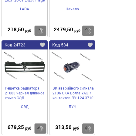
20.3726-01 LADA Image
LADA
Начало
218,50
2479,50
Купить
Купить
руб
руб
Код 24723
Код 534
Решетка радиатора
ВК аварийного сигнала
21083 черная длинное
2106 ОКА Волга УАЗ 7
крыло СЭД
контактов ЛУЧ 24.3710
СЭД
ЛУЧ
679,25
313,50
Купить
Купить
руб
руб