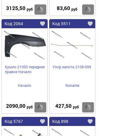
3125,50
83,60
Купить
Купить
руб
руб
Код 2064
Код 5511
Крыло 21093 переднее
Упор капота 2108-099
правое Начало
Начало
Noname
2090,00
427,50
Купить
Купить
руб
руб
Код 5767
Код 898