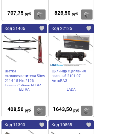
707,75
826,50
Купить
Купить
руб
руб
Код 31406
Код 22125
Щетки
Цилиндр сцепления
стеклоочистителя 50см
главный 2101-07
2114 15 Иж-2126
АвтоВАЗ
Газель Соболь ELTRA
ELTRA
LADA
2115-5205070-04-М-К
408,50
1643,50
Купить
Купить
руб
руб
Код 11390
Код 10865