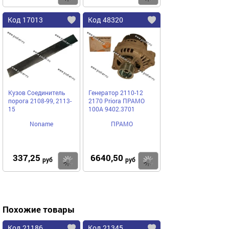
Код 17013
Код 48320
Кузов Соединитель
Генератор 2110-12
порога 2108-99, 2113-
2170 Priora ПРАМО
15
100А 9402.3701
Noname
ПРАМО
337,25
6640,50
Купить
Купить
руб
руб
Похожие товары
Код 21186
Код 21345