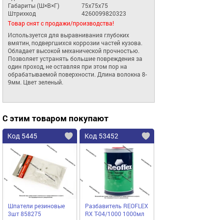
Габариты (Ш×В×Г)
75x75x75
Штрихкод
4260099820323
Товар снят с продажи/производства!
Используется для выравнивания глубоких 
вмятин, подвергшихся коррозии частей кузова. 
Обладает высокой механической прочностью. 
Позволяет устранять большие повреждения за 
один проход, не оставляя при этом пор на 
обрабатываемой поверхности. Длина волокна 8-
9мм. Цвет зеленый.
С этим товаром покупают
Код 5445
Код 53452
Шпатели резиновые
Разбавитель REOFLEX
3шт 858275
RX T-04/1000 1000мл