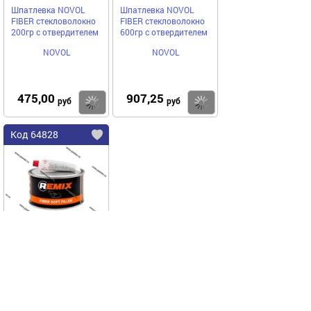
Шпатлевка NOVOL
Шпатлевка NOVOL
FIBER стекловолокно
FIBER стекловолокно
200гр с отвердителем
600гр с отвердителем
NOVOL
NOVOL
475,00
907,25
Купить
Купить
руб
руб
Код 64828
Шпатлевка REMIX
стекловолокно 250гр с
отвердителем
REMIX