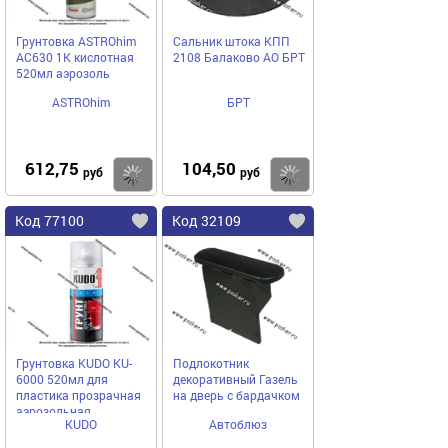
Грунтовка ASTROhim
Сальник штока КПП
AC630 1К кислотная
2108 Балаково АО БРТ
520мл аэрозоль
ASTROhim
БРТ
612,75
104,50
Купить
Купить
руб
руб
Код 77100
Код 32109
Грунтовка KUDO KU-
Подлокотник
6000 520мл для
декоративный Газель
пластика прозрачная
на дверь с бардачком
аэрозольная
KUDO
Автоблюз