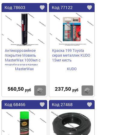
Код 78603
Код 77122
Антикоррозийное
Краска 199 Toyota
покрытие Мовиль
серая металлик KUDO
MasterWax 1000мл с
15мл кисть
преобразователем
MasterWax
KUDO
ржавчины аэрозоль
560,50
237,50
Купить
Купить
руб
руб
Код 68466
Код 27468