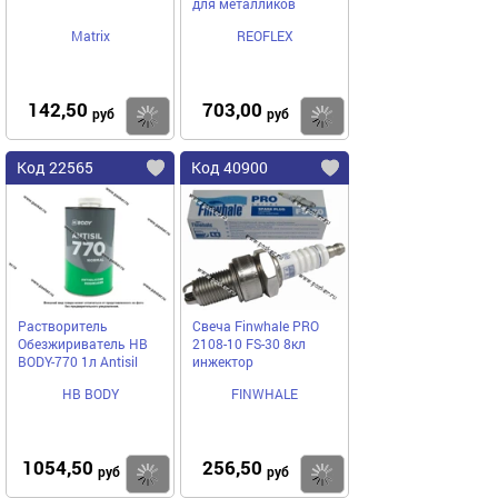
для металликов
Matrix
REOFLEX
142,50
703,00
Купить
Купить
руб
руб
Код 22565
Код 40900
Растворитель
Свеча Finwhale PRO
Обезжириватель HB
2108-10 FS-30 8кл
BODY-770 1л Antisil
инжектор
HB BODY
FINWHALE
1054,50
256,50
Купить
Купить
руб
руб