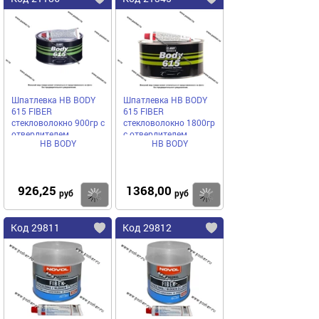
Шпатлевка HB BODY
Шпатлевка HB BODY
615 FIBER
615 FIBER
стекловолокно 900гр с
стекловолокно 1800гр
отвердителем
с отвердителем
HB BODY
HB BODY
926,25
1368,00
Купить
Купить
руб
руб
Код 29811
Код 29812