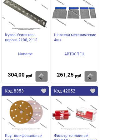
Кузов Усилитель
Шпатели металические
порога 2108, 2113
4шт
Noname
АВТОСПЕЦ
304,00
261,25
Купить
Купить
руб
руб
Код 8353
Код 42052
Круг шлифовальный
Фильтр топливный