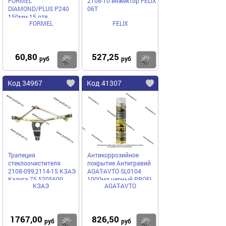
FORMEL
2108-10 инжектор FELIX
DIAMOND/PLUS P240
06T
150мм 15 отв
FORMEL
FELIX
81957320240/23561023240
бумажная основа
60,80
527,25
Купить
Купить
руб
руб
Код 34967
Код 41307
Трапеция
Антикоррозийное
стеклоочистителя
покрытие Антигравий
2108-099,2114-15 КЗАЭ
AGAT-AVTO SL0104
Калуга 75.5205600
1000мл черный PROFI
КЗАЭ
AGAT-AVTO
аэрозоль
1767,00
826,50
Купить
Купить
руб
руб